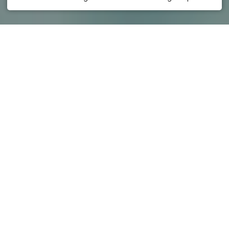
Therme
Hier findest Du Leichtigkeit. Die
Therme Oberstdorf verbindet
moderne Architektur mit der
natürlichen Atmosphäre der
Allgäuer Berglandschaft und
schafft Raum für schöne Stunden
im Wasser.